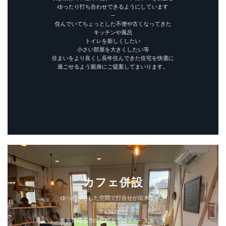
ゆったり打ち合わせできるようにしています
—
住んでいてちょっとした不便や古くなってきた
キッチンや風呂
トイレを新しくしたい
小さい部屋を大きくしたい等
住まいをより良くし長年住んできた住宅を快適に
過ごせるよう親身にご提案してまいります。
カフェ併設
ゆったりとした空間で打合せが出来ます。
〒634-0051
奈良県橿原市白橿町２丁目２５－１６－１