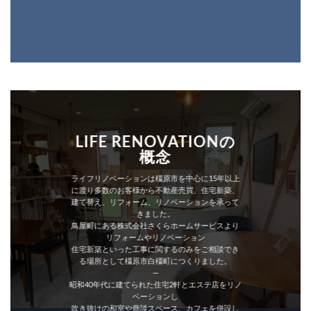
LIFE RENOVATIONの
概念
ライフリノベーションは橿原市を中心に15年以上
に渡り多数のお客様から不動産売買、住宅新築、
建て替え、リフォーム、リノベーションを承って
きました。
鳥屋町にある株式会社さくらホームサービスより
リフォームやリノベーション
住宅新築といった工事に関するのみをご相談でき
る場所として橿原市白橿町につくりました。
—
昭和40年代に建てられた住宅2軒とエステ店をリノ
ベーションし
吹き抜けの和室や商談スペース、カフェを併設し