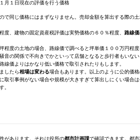
１月１日現在の評価を行う価格
ので同じ価格にはまずなりません。売却金額を算出する際の土
程度、建物の固定資産税評価は実勢価格の６０％程度、
路線価
坪程度の土地の場合、路線価で調べると坪単価１００万円程度
騒音の関係で不向きでかといって店舗となると歩行者もいない
路線価よりはかなり低い価格で取引されたりもします。
ましたら
相場は変わる
場合もあります。以上のように公的価格
に取引事例がない場合や規模が大きすぎて算出しにくい場合は
す。
件があります。それは役所の
都市計画課
で確認できます。都市