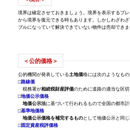
境界は確定させておきましょう。境界を表示するプレ
から境界を復元できる時もあります。しかしわざわざ
ブルになっていて解決できていない物件は売却できま
＜公的価格＞
公的機関が発表している
土地価
格には次のようなもの
□
路線価
税務署が
相続税財産評価
のために道路の適当な区切
□
地価公示価格
地価公示法
に基づいて行われるもので全国の都市計
□
基準地価格
地価公示価格を補完するもの
として地価公示と同じ
□
固定資産税評価格