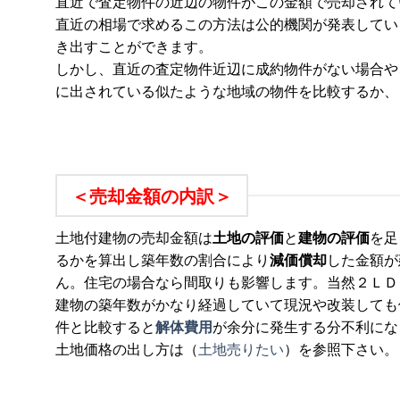
直近で査定物件の近辺の物件がこの金額で売却されて
直近の相場で求めるこの方法は公的機関が発表してい
き出すことができます。
しかし、直近の査定物件近辺に成約物件がない場合や
に出されている似たような地域の物件を比較するか、
＜売却金額の内訳＞
土地付建物の売却金額は
土地の評価
と
建物の評価
を足
るかを算出し築年数の割合により
減価償却
した金額が
ん。住宅の場合なら間取りも影響します。当然２ＬＤ
建物の築年数がかなり経過していて現況や改装しても
件と比較すると
解体費用
が余分に発生する分不利にな
土地価格の出し方は（
土地売りたい
）を参照下さい。