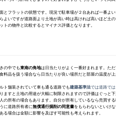
面とフラットの状態です。現況で駐車場が２台あれば一番よい
らよいですが道路面より土地が高い時は高ければ高いほど土の
ットの物件と比較するとマイナス評価となります。
きの中でも
東南の角地
は日当たりがよく一番好まれます。ただ
食料品を扱う場合なら日当たりが良い場所だと部屋の温度が上
ルト舗装されていて車も通る道路でも
建築基準法
では道路では
りますと土地の用途が大幅に制限されますので評価はぐっと下
人の所有の場合もあります。自分が所有しているなら売買する
うに道路所有者に
無償通行掘削の同意書
をもらわないといけな
ある場合は金額に影響を及ぼす可能性も考えられます。