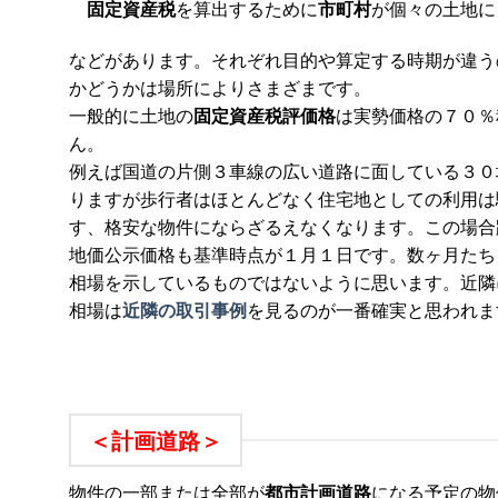
固定資産税
を算出するために
市町村
が個々の土地に
などがあります。それぞれ目的や算定する時期が違う
かどうかは場所によりさまざまです。
一般的に土地の
固定資産税評価格
は実勢価格の７０％
ん。
例えば国道の片側３車線の広い道路に面している３０
りますが歩行者はほとんどなく住宅地としての利用は
す、格安な物件にならざるえなくなります。この場合
地価公示価格も基準時点が１月１日です。数ヶ月たち
相場を示しているものではないように思います。近隣
相場は
近隣の取引事例
を見るのが一番確実と思われま
＜計画道路＞
物件の一部または全部が
都市計画道路
になる予定の物