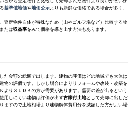
いるから査定物件と比較して売却された物件より良いか悪いか
る
基準値地価
や
地価公示
よりも新鮮な価格である場合が多く、
、査定物件自体が特殊なため（山やゴルフ場など）比較する物
または
収益率
をみて価格を導き出す方法もあります。
した金額の総額で出します。建物の評価はどの地域でも大体は
建物の評価です。しかし場合によりリフォームや改装・改築を
Ｋより３ＬＤＫの方が需要があります。需要の差が出るという
使用しにくい建物は評価が出ず
古家付土地
として売却に出した
りますので土地相場より建物解体費用分を減額した方がよい場