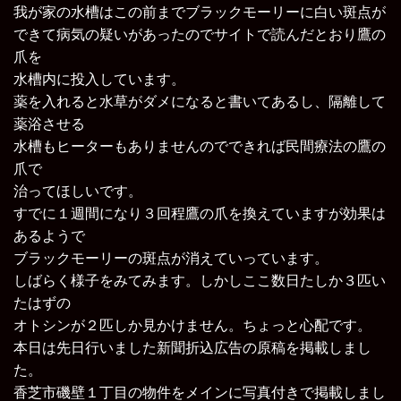
我が家の水槽はこの前までブラックモーリーに白い斑点が
できて病気の疑いがあったのでサイトで読んだとおり鷹の
爪を
水槽内に投入しています。
薬を入れると水草がダメになると書いてあるし、隔離して
薬浴させる
水槽もヒーターもありませんのでできれば民間療法の鷹の
爪で
治ってほしいです。
すでに１週間になり３回程鷹の爪を換えていますが効果は
あるようで
ブラックモーリーの斑点が消えていっています。
しばらく様子をみてみます。しかしここ数日たしか３匹い
たはずの
オトシンが２匹しか見かけません。ちょっと心配です。
本日は先日行いました
新聞折込広告
の原稿を掲載しまし
た。
香芝市磯壁１丁目の物件
をメインに写真付きで掲載しまし