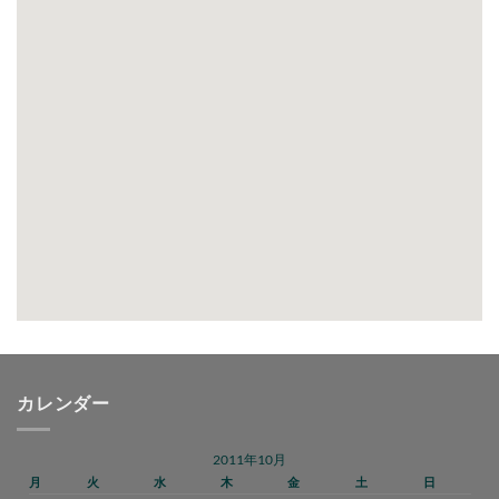
カレンダー
2011年10月
月
火
水
木
金
土
日