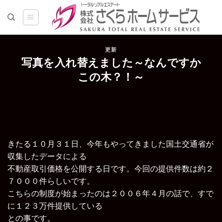
Skip
to
content
更新
写真を入れ替えました～なんですか
この木？！～
きたる１０月３１日、今年もやってきました国土交通省が
収集したデータによる
不動産取引価格を公開する日です。今回の提供件数は約２
７０００件らしいです。
こちらの制度が始まったのは２００６年４月の話で、すで
に１２３万件提供している
との事です。