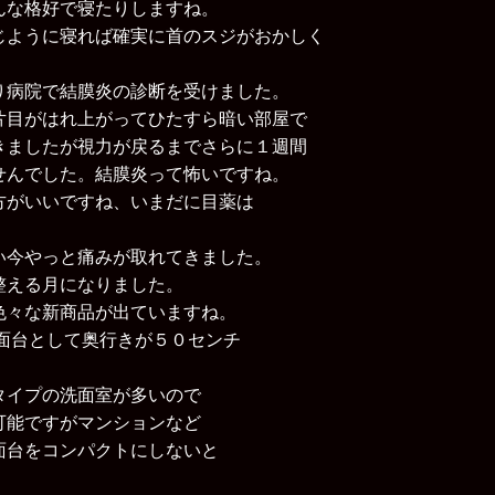
んな格好で寝たりしますね。
じように寝れば確実に首のスジがおかしく
り病院で結膜炎の診断を受けました。
片目がはれ上がってひたすら暗い部屋で
きましたが視力が戻るまでさらに１週間
せんでした。結膜炎って怖いですね。
方がいいですね、いまだに目薬は
い今やっと痛みが取れてきました。
整える月になりました。
色々な新商品が出ていますね。
洗面台として奥行きが５０センチ
タイプの洗面室が多いので
可能ですがマンションなど
面台をコンパクトにしないと
。