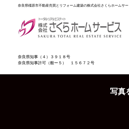
Skip
奈良県橿原市不動産売買とリフォーム建築の株式会社さくらホームサー
to
content
奈良県知事（４）３９１８号
奈良県知事許可（般ー５） １５６７２号
写真