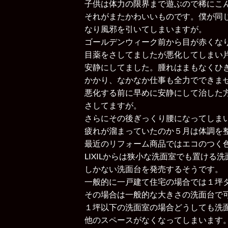
子供は体力の限界まで遊ぶので稀にこ
それがまたかわいいものです。僕が同
なり風邪を引いてしまいますが。
ゴールデンウィーク前から目が赤くな
目薬をさしてましたが悪化してしまい
安静にしてました。腫れはまもなくひ
かかり、なかなか仕事も全力でできま
悪化する前に早めに安静にして治した
さしてますが。
さらにその後ぎっくり腰になってしま
疲れが溜まっていたのか５月は体調を
最近のリフォーム商品ではエコのつく
LIXILからは狭小な洗面室でも置ける
しかない洗面台を発売するそうです。
一般的に一戸建て住宅の場合では１坪
その場合は一般的な大きさの洗面台で
１坪以下の洗面室の場合どうしても洗
他のスペースがなくなってしまいます