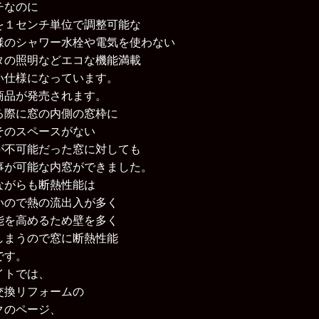
チなのに
を１センチ単位で調整可能な
様のシャワー水栓や電気を使わない
タの照明などエコな機能満載
い仕様になっています。
商品が発売されます。
る際に窓の内側の窓枠に
そのスペースがない
が不可能だった窓に対しても
事が可能な内窓ができました。
ながらも断熱性能は
いので熱の流出入が多く
能を高めるため壁を多く
しまうので窓に断熱性能
です。
イト
では、
交換リフォーム
の
クのページ
、