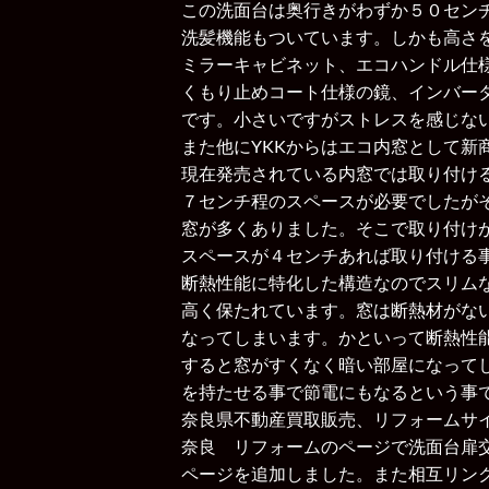
この洗面台は奥行きがわずか５０セン
洗髪機能もついています。しかも高さ
ミラーキャビネット、エコハンドル仕
くもり止めコート仕様の鏡、インバー
です。小さいですがストレスを感じな
また他にYKKからはエコ内窓として新
現在発売されている内窓では取り付け
７センチ程のスペースが必要でしたが
窓が多くありました。そこで取り付け
スペースが４センチあれば取り付ける
断熱性能に特化した構造なのでスリム
高く保たれています。窓は断熱材がな
なってしまいます。かといって断熱性
すると窓がすくなく暗い部屋になって
を持たせる事で節電にもなるという事
奈良県不動産買取販売、リフォームサ
奈良 リフォーム
のページで
洗面台扉
ページを追加しました。また
相互リン