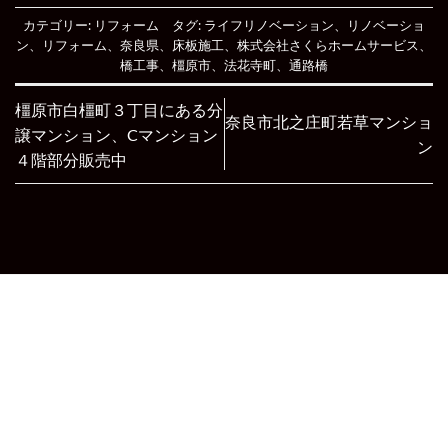
カテゴリー:
リフォーム
タグ:
ライフリノベーション
、
リノベーショ
ン
、
リフォーム
、
奈良県
、
床板施工
、
株式会社さくらホームサービス
、
橋工事
、
橿原市
、
法花寺町
、
通路橋
橿原市白橿町３丁目にある分
奈良市北之庄町若草マンショ
譲マンション、Cマンション
ン
４階部分販売中