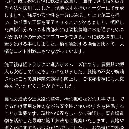
には、既存橋の片側に鉄板を設置し、通行できる幅を広げ
る方法を採用しました。現地採寸を行いオーダーにて作成
しました。強度や安全性を十分に確認した上で施工を行
い、短期間で工事を完了させることができました。拡幅し
た鉄板部分の下の水路部分には隣接農地に水を通すための
穴がありその部分にアプローチできるように鉄板を加工し
蓋を設ける事にしました。橋を新設する場合と比べて、大
幅なコスト削減にもつながっています。
施工後は軽トラックの進入がスムーズになり、農機具の搬
入も安心して行えるようになりました。脱輪の不安が解消
されたことで農作業の効率も向上し、ご依頼者様にも大変
喜んでいただくことができました。
農地の造成や進入路の整備、橋の拡幅などの工事では、で
きるだけ費用を抑えながら安全性と使いやすさを確保する
ことが重要です。現地の状況をしっかり確認し、既存構造
物を活かした最適な施工方法をご提案いたします。農地や
進入路に関するお悩みがございましたら、お気軽にご相談