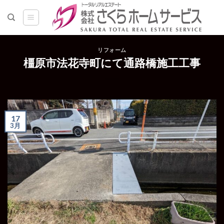
Skip
to
content
リフォーム
橿原市法花寺町にて通路橋施工工事
17
3月