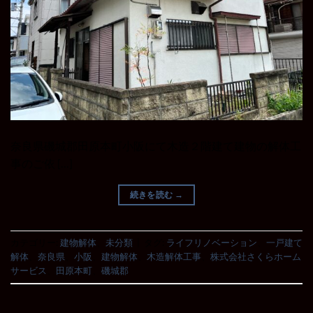
奈良県磯城郡田原本町小阪にて木造２階建て建物の解体工
事のご依 […]
続きを読む
→
カテゴリー:
建物解体
、
未分類
|
タグ:
ライフリノベーション
、
一戸建て
解体
、
奈良県
、
小阪
、
建物解体
、
木造解体工事
、
株式会社さくらホーム
サービス
、
田原本町
、
磯城郡