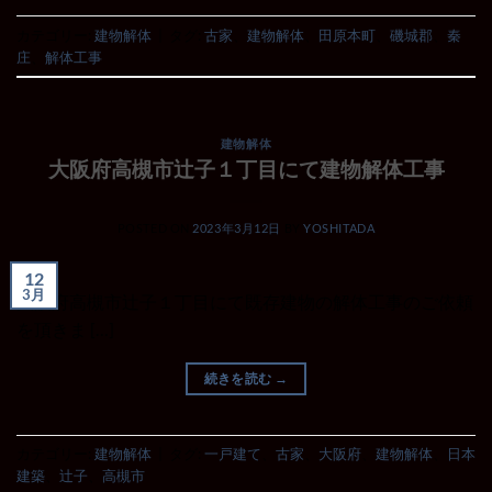
カテゴリー:
建物解体
|
タグ:
古家
、
建物解体
、
田原本町
、
磯城郡
、
秦
庄
、
解体工事
建物解体
大阪府高槻市辻子１丁目にて建物解体工事
POSTED ON
2023年3月12日
BY
YOSHITADA
12
3月
大阪府高槻市辻子１丁目にて既存建物の解体工事のご依頼
を頂きま […]
続きを読む
→
カテゴリー:
建物解体
|
タグ:
一戸建て
、
古家
、
大阪府
、
建物解体
、
日本
建築
、
辻子
、
高槻市