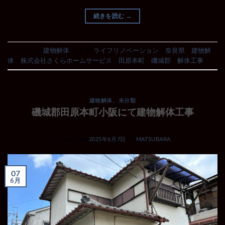
続きを読む
→
カテゴリー:
建物解体
|
タグ:
ライフリノベーション
、
奈良県
、
建物解
体
、
株式会社さくらホームサービス
、
田原本町
、
磯城郡
、
解体工事
建物解体
、
未分類
磯城郡田原本町小阪にて建物解体工事
POSTED ON
2025年6月7日
BY
MATSUBARA
07
6月