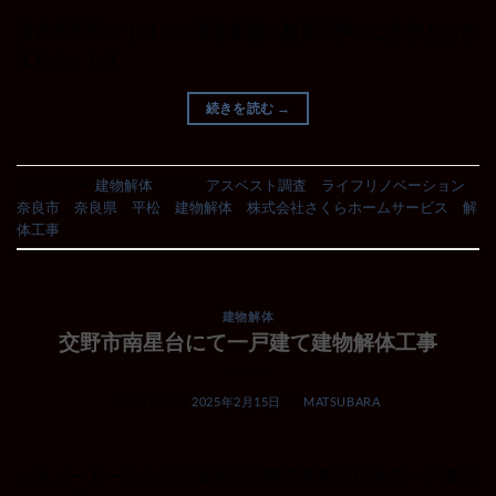
奈良市平松５丁目にて既存建物の解体工事のご依頼を頂き
ました。 […]
続きを読む
→
カテゴリー:
建物解体
|
タグ:
アスベスト調査
、
ライフリノベーション
、
奈良市
、
奈良県
、
平松
、
建物解体
、
株式会社さくらホームサービス
、
解
体工事
建物解体
交野市南星台にて一戸建て建物解体工事
POSTED ON
2025年2月15日
BY
MATSUBARA
ハスメーカーからのご依頼で交野市南星台にある一戸建て