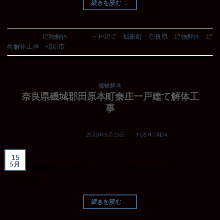
続きを読む
→
カテゴリー:
建物解体
|
タグ:
一戸建て
、
城殿町
、
奈良県
、
建物解体
、
建
物解体工事
、
橿原市
建物解体
奈良県磯城郡田原本町秦庄一戸建て解体工
事
POSTED ON
2023年5月15日
BY
YOSHITADA
15
5月
奈良県磯城郡田原本町秦庄にて古家空き家の解体工事のご
依頼を頂 […]
続きを読む
→