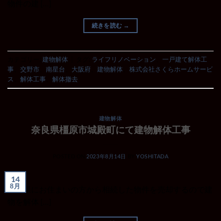
物件の建 […]
続きを読む
→
カテゴリー:
建物解体
|
タグ:
ライフリノベーション
、
一戸建て解体工
事
、
交野市
、
南星台
、
大阪府
、
建物解体
、
株式会社さくらホームサービ
ス
、
解体工事
、
解体撤去
建物解体
奈良県橿原市城殿町にて建物解体工事
POSTED ON
2023年8月14日
BY
YOSHITADA
14
8月
三重県にお住まいの方から相続した物件を売却するので建
物を解体 […]