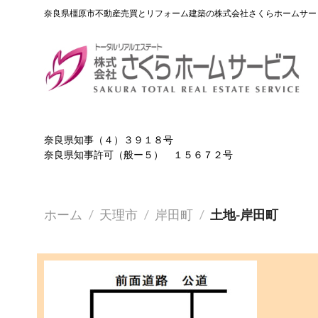
Skip
奈良県橿原市不動産売買とリフォーム建築の株式会社さくらホームサー
to
content
奈良県知事（４）３９１８号
奈良県知事許可（般ー５） １５６７２号
ホーム
/
天理市
/
岸田町
/
土地-岸田町