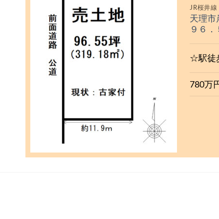
JR桜井線
天理市
９６．
☆駅徒
780万