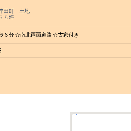
岸田町 土地
５５坪
歩６分 ☆南北両面道路 ☆古家付き
円