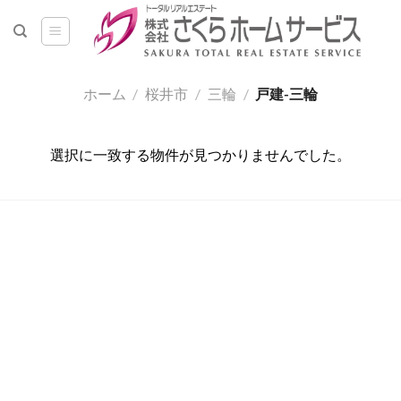
Skip
to
content
ホーム
/
桜井市
/
三輪
/
戸建-三輪
選択に一致する物件が見つかりませんでした。