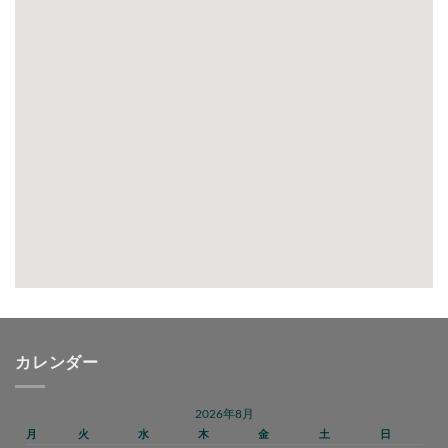
カレンダー
2026年8月
月
火
水
木
金
土
日