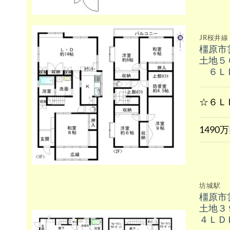
JR桜井線
橿原市
土地５
６Ｌ
☆６Ｌ
1490
坊城駅
橿原市
土地３
４ＬＤ