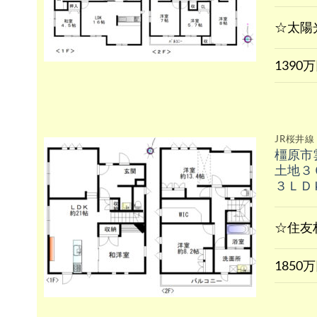
☆太陽
1390
JR桜井線
橿原市
土地３
３ＬＤ
☆住友
1850