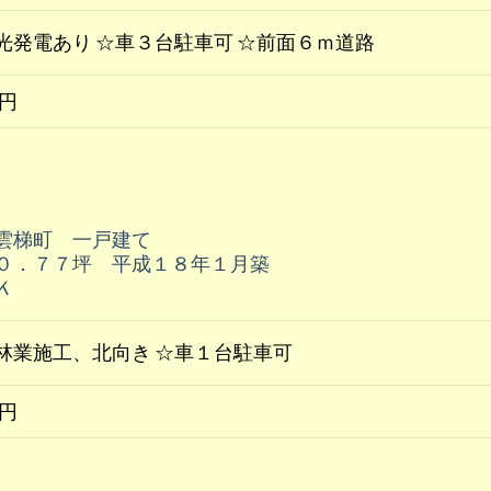
光発電あり ☆車３台駐車可 ☆前面６ｍ道路
万円
雲梯町 一戸建て
０．７７坪 平成１８年１月築
Ｋ
林業施工、北向き ☆車１台駐車可
万円