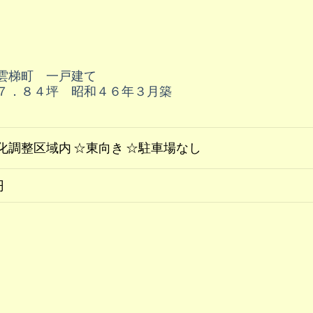
雲梯町 一戸建て
７．８４坪 昭和４６年３月築
化調整区域内 ☆東向き ☆駐車場なし
円