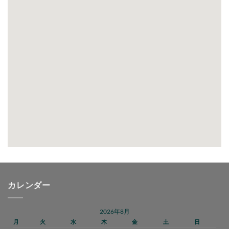
カレンダー
2026年8月
月
火
水
木
金
土
日