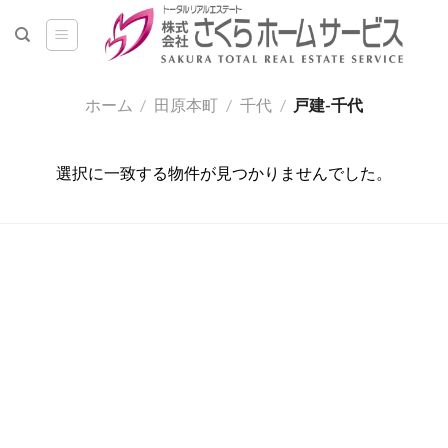
Skip
to
content
ホーム
/
田原本町
/
千代
/
戸建-千代
選択に一致する物件が見つかりませんでした。