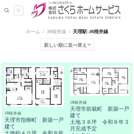
Skip
to
content
ホーム
/
JR桜井線
/
天理駅-JR桜井線
JR桜井線
天理市前栽町 新築一戸
JR桜井線
建て
天理市指柳町 新築一戸
土地３８坪 令和８年３
建て
月完成予定
土地約４０坪 令和８年