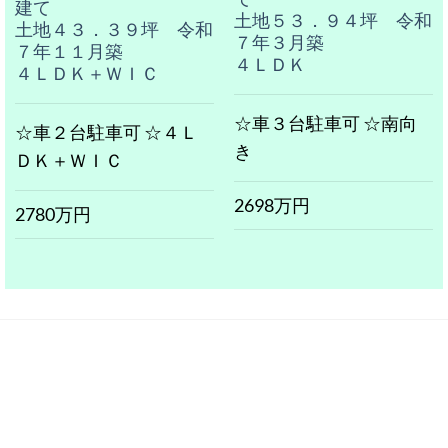
建て
土地５３．９４坪 令和
土地４３．３９坪 令和
７年３月築
７年１１月築
４ＬＤＫ
４ＬＤＫ＋ＷＩＣ
☆車３台駐車可 ☆南向
☆車２台駐車可 ☆４Ｌ
き
ＤＫ＋ＷＩＣ
2698万円
2780万円