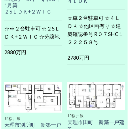
４ＬＤＫ
1月築
２SＬＤＫ+２ＷＩＣ
☆車２台駐車可 ☆４Ｌ
ＤＫ ☆他区画有り ☆建
☆車２台駐車可 ☆２SＬ
築確認番号 R０７SHC１
ＤＫ+２ＷＩＣ ☆分譲地
２２２５８号
2880万円
2780万円
JR桜井線
JR桜井線
天理市田町 新築一戸建
天理市別所町 新築一戸
て