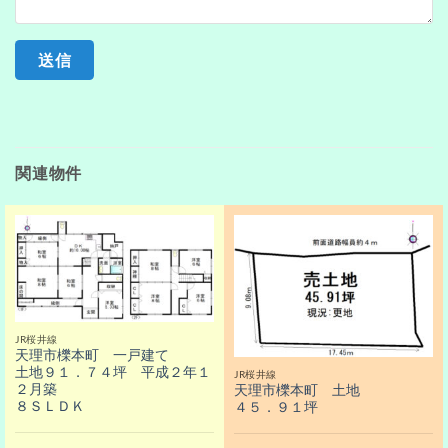
送信
関連物件
JR桜井線
天理市櫟本町 一戸建て
土地９１．７４坪 平成２年１
JR桜井線
２月築
天理市櫟本町 土地
８ＳＬＤＫ
４５．９１坪