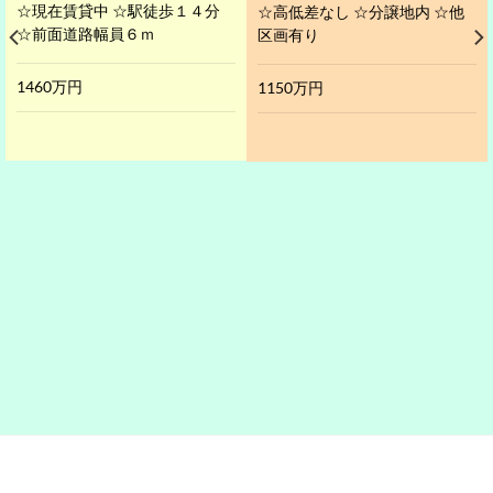
☆現在賃貸中 ☆駅徒歩１４分
☆高低差なし ☆分譲地内 ☆他
☆前面道路幅員６ｍ
区画有り
1460万円
1150万円