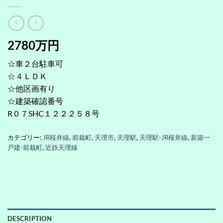
2780万円
☆車２台駐車可
☆４ＬＤＫ
☆他区画有り
☆建築確認番号
R０７SHC１２２２５８号
カテゴリー:
JR桜井線
,
前栽町
,
天理市
,
天理駅
,
天理駅-JR桜井線
,
新築一
戸建-前栽町
,
近鉄天理線
DESCRIPTION