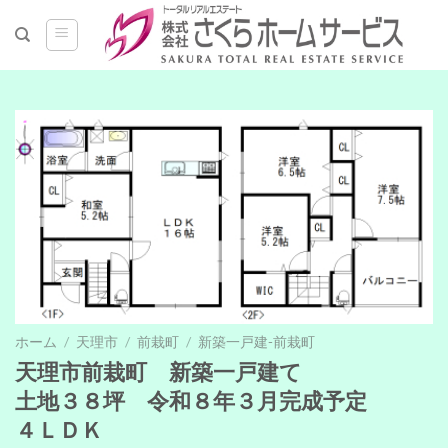
Skip
to
content
ホーム
/
天理市
/
前栽町
/
新築一戸建-前栽町
天理市前栽町 新築一戸建て
土地３８坪 令和８年３月完成予定
４ＬＤＫ