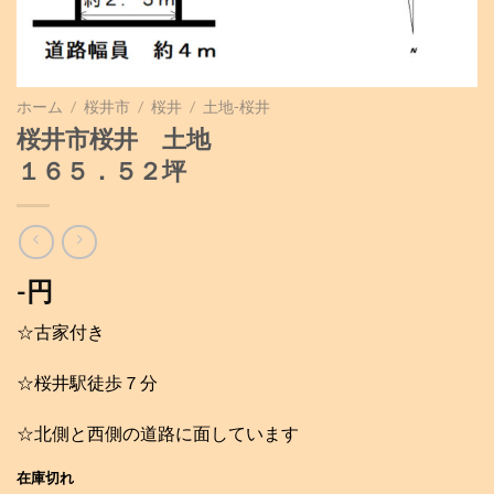
ホーム
/
桜井市
/
桜井
/
土地-桜井
桜井市桜井 土地
１６５．５２坪
-円
☆古家付き
☆桜井駅徒歩７分
☆北側と西側の道路に面しています
在庫切れ