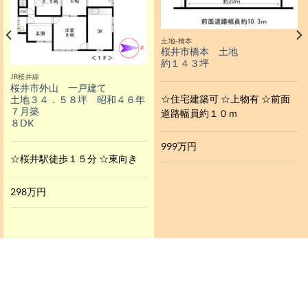
土地-橋本
桜井市橋本 土地
約１４３坪
JR桜井線
桜井市外山 一戸建て
☆住宅建築可 ☆上物有 ☆前面
土地３４．５８坪 昭和４６年
７月築
道路幅員約１０ｍ
８DK
999万円
☆桜井駅徒歩１５分 ☆東向き
298万円