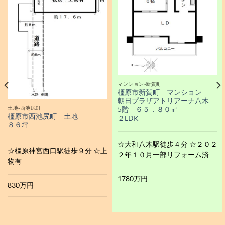
マンション-新賀町
橿原市新賀町 マンション
朝日プラザアトリアーナ八木
土地-西池尻町
5階 ６５．８０㎡
橿原市西池尻町 土地
２LDK
８６坪
☆大和八木駅徒歩４分 ☆２０２
☆橿原神宮西口駅徒歩９分 ☆上
２年１０月一部リフォーム済
物有
1780万円
830万円