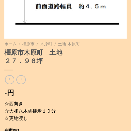
ホーム
/
橿原市
/
木原町
/
土地-木原町
橿原市木原町 土地
２７．９６坪
-円
☆西向き
☆大和八木駅徒歩１０分
☆更地渡し
在庫切れ