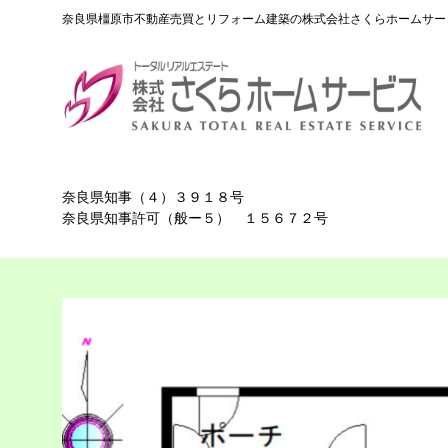
Skip
奈良県橿原市不動産売買とリフォーム建築の株式会社さくらホームサー
to
content
奈良県知事（４）３９１８号
奈良県知事許可（般ー５） １５６７２号