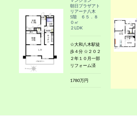
マンション
朝日プラザアト
リアーナ八木
5階 ６５．８
０㎡
２LDK
☆大和八木駅徒
歩４分 ☆２０２
２年１０月一部
リフォーム済
1780万円