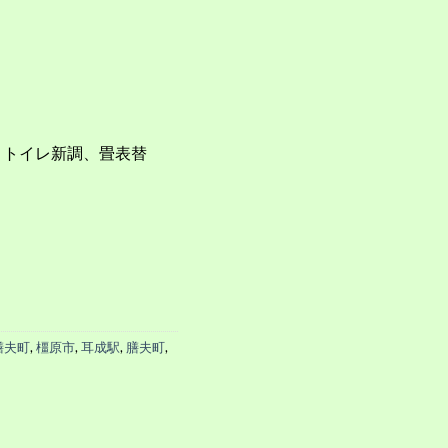
、トイレ新調、畳表替
膳夫町
,
橿原市
,
耳成駅
,
膳夫町
,