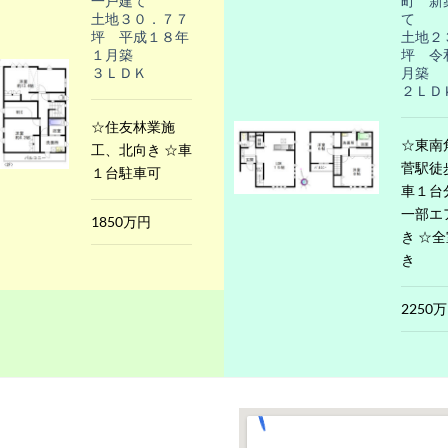
一戸建て
町 新
土地３０．７７
て
坪 平成１８年
土地２
１月築
坪 令
３ＬＤＫ
月築
２ＬＤ
☆住友林業施
☆東南
工、北向き ☆車
菅駅徒
１台駐車可
車１台
一部エ
1850万円
き ☆
き
2250