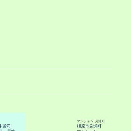
マンション-見瀬町
中曽司
橿原市見瀬町