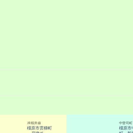
JR桜井線
中曽司町
橿原市雲梯町
橿原市