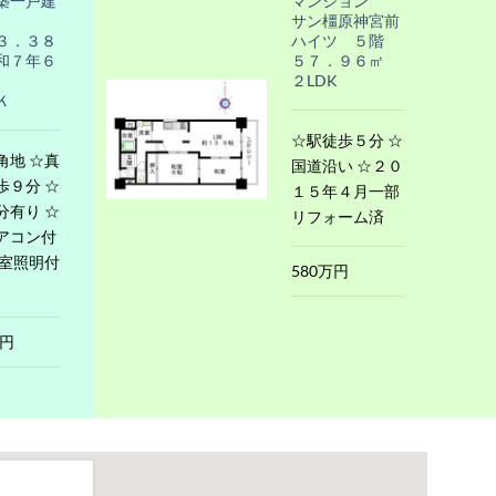
築一戸建
マンション
サン橿原神宮前
３．３８
ハイツ ５階
和７年６
５７．９６㎡
２LDK
Ｋ
☆駅徒歩５分 ☆
角地 ☆真
国道沿い ☆２０
歩９分 ☆
１５年４月一部
分有り ☆
リフォーム済
アコン付
全室照明付
580万円
万円