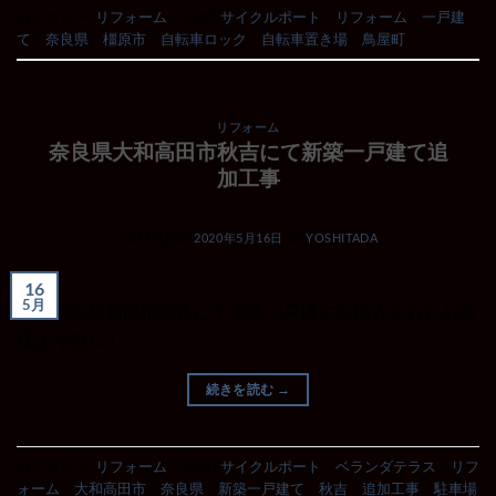
カテゴリー:
リフォーム
|
タグ:
サイクルポート
、
リフォーム
、
一戸建
て
、
奈良県
、
橿原市
、
自転車ロック
、
自転車置き場
、
鳥屋町
リフォーム
奈良県大和高田市秋吉にて新築一戸建て追
加工事
POSTED ON
2020年5月16日
BY
YOSHITADA
16
5月
奈良県大和高田市秋吉にて新築一戸建てを購入されたお客
様より追 […]
続きを読む
→
カテゴリー:
リフォーム
|
タグ:
サイクルポート
、
ベランダテラス
、
リフ
ォーム
、
大和高田市
、
奈良県
、
新築一戸建て
、
秋吉
、
追加工事
、
駐車場