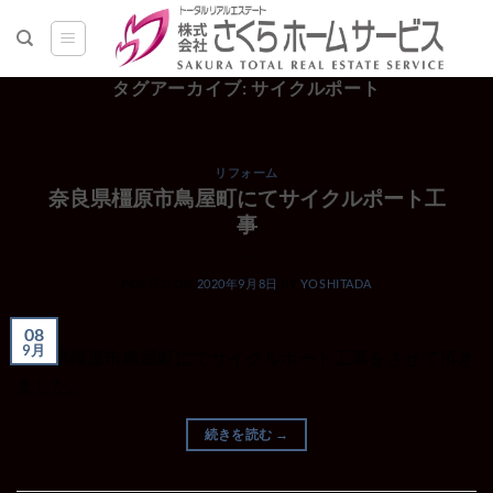
Skip
to
content
タグアーカイブ:
サイクルポート
リフォーム
奈良県橿原市鳥屋町にてサイクルポート工
事
POSTED ON
2020年9月8日
BY
YOSHITADA
08
9月
奈良県橿原市鳥屋町にてサイクルポート工事をさせて頂き
ました。
続きを読む
→