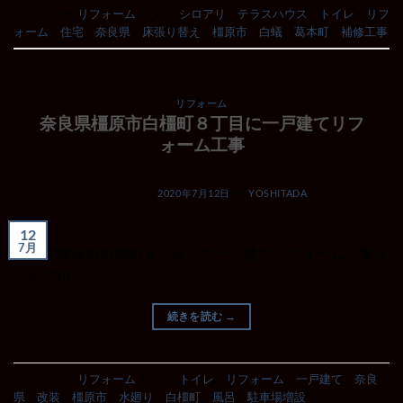
カテゴリー:
リフォーム
|
タグ:
シロアリ
、
テラスハウス
、
トイレ
、
リフ
ォーム
、
住宅
、
奈良県
、
床張り替え
、
橿原市
、
白蟻
、
葛本町
、
補修工事
リフォーム
奈良県橿原市白橿町８丁目に一戸建てリフ
ォーム工事
POSTED ON
2020年7月12日
BY
YOSHITADA
12
7月
奈良県橿原市白橿町８丁目にて一戸建てリフォーム工事を
させて頂 […]
続きを読む
→
カテゴリー:
リフォーム
|
タグ:
トイレ
、
リフォーム
、
一戸建て
、
奈良
県
、
改装
、
橿原市
、
水廻り
、
白橿町
、
風呂
、
駐車場増設