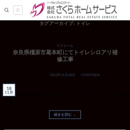
Skip
to
content
タグアーカイブ:
トイレ
リフォーム
奈良県橿原市葛本町にてトイレシロアリ補
修工事
POSTED ON
2022年11月18日
BY
YOSHITADA
18
11月
奈良県橿原市葛本町にて住宅トイレ内の床のシロアリ補修
工事をさ […]
続きを読む
→