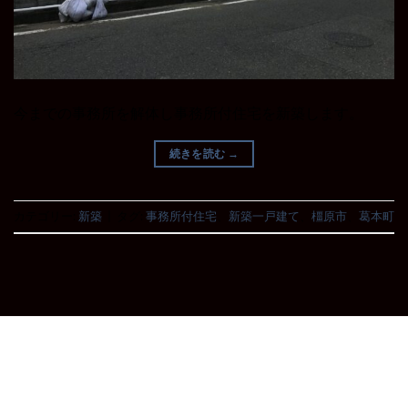
今までの事務所を解体し事務所付住宅を新築します。
続きを読む
→
カテゴリー:
新築
|
タグ:
事務所付住宅
、
新築一戸建て
、
橿原市
、
葛本町