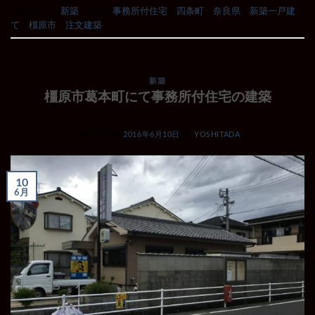
カテゴリー:
新築
|
タグ:
事務所付住宅
、
四条町
、
奈良県
、
新築一戸建
て
、
橿原市
、
注文建築
新築
橿原市葛本町にて事務所付住宅の建築
POSTED ON
2016年6月10日
BY
YOSHITADA
10
6月