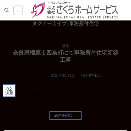
Skip
to
content
タグアーカイブ:
事務所付住宅
新築
奈良県橿原市四条町にて事務所付住宅新築
工事
POSTED ON
2021年10月2日
BY
YOSHITADA
02
10月
奈良県橿原市四条町にて新築一戸建て工事のご依頼を頂き
ました。
続きを読む
→