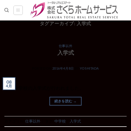
Skip
to
content
タグアーカイブ:
入学式
仕事以外
入学式
POSTED ON
2016年4月8日
BY
YOSHITADA
08
4月
本日中学校の入学式が行われました。
続きを読む
→
カテゴリー:
仕事以外
|
タグ:
中学校
、
入学式