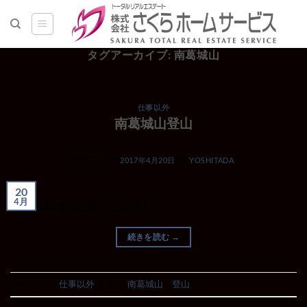
Skip
to
content
タグアーカイブ:
南葛城山
仕事以外
南葛城山登山
POSTED ON
2017年4月20日
BY
YOSHITADA
20
4月
先日南葛城山に登ってきました。
続きを読む
→
カテゴリー:
仕事以外
|
タグ:
南葛城山
、
登山