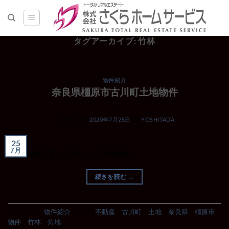
Skip
to
content
タグアーカイブ:
竹林
物件紹介
奈良県橿原市古川町土地物件
POSTED ON
2020年7月25日
BY
YOSHITADA
25
7月
奈良県橿原市古川町にて土地物件
続きを読む
→
カテゴリー:
物件紹介
|
タグ:
不動産
、
古川町
、
土地
、
奈良県
、
橿原市
、
物件
、
竹林
、
角地