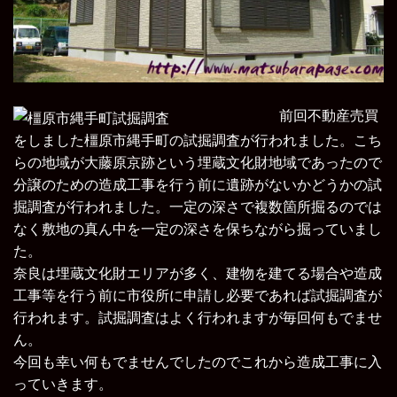
前回不動産売買
をしました橿原市縄手町の試掘調査が行われました。
こち
らの地域が大藤原京跡という埋蔵文化財地域であったので
分譲のための造成工事を行う前に遺跡がないかどうかの試
掘調査が行われました。一定の深さで複数箇所掘るのでは
なく敷地の真ん中を一定の深さを保ちながら掘っていまし
た。
奈良は埋蔵文化財エリアが多く、建物を建てる場合や造成
工事等を行う前に市役所に申請し必要であれば試掘調査が
行われます。試掘調査はよく行われますが毎回何もでませ
ん。
今回も幸い何もでませんでしたのでこれから造成工事に入
っていきます。