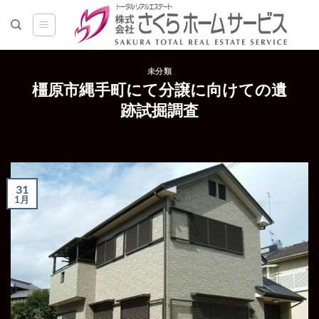
Skip
to
content
未分類
橿原市縄手町にて分譲に向けての遺
跡試掘調査
31
1月