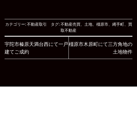
カテゴリー:
不動産取引
タグ:
不動産売買
、
土地
、
橿原市
、
縄手町
、
買
取不動産
宇陀市榛原天満台西にて一戸
橿原市木原町にて三方角地の
建てご成約
土地物件