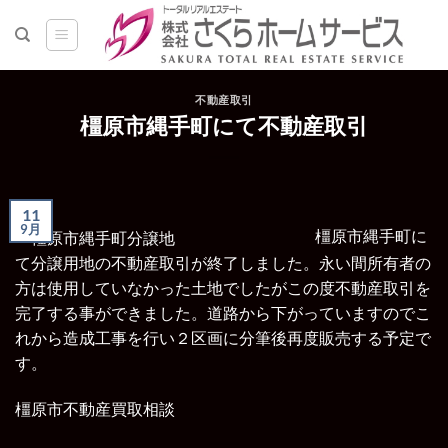
Skip
to
content
不動産取引
橿原市縄手町にて不動産取引
11
9月
橿原市縄手町に
て分譲用地の不動産取引が終了しました。
永い間所有者の
方は使用していなかった土地でしたがこの度不動産取引を
完了する事ができました。道路から下がっていますのでこ
れから造成工事を行い２区画に分筆後再度販売する予定で
す。
橿原市不動産買取相談