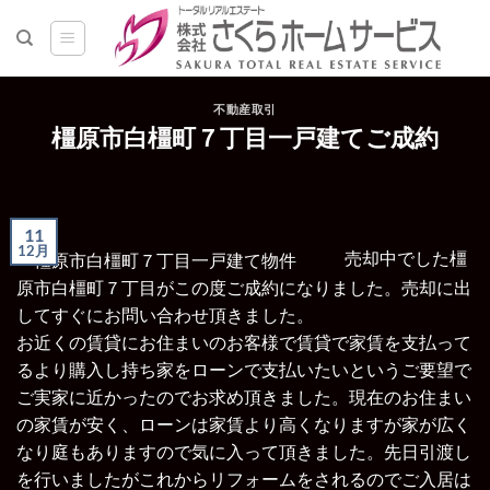
Skip
to
content
不動産取引
橿原市白橿町７丁目一戸建てご成約
11
12月
売却中でした橿
原市白橿町７丁目がこの度ご成約になりました。
売却に出
してすぐにお問い合わせ頂きました。
お近くの賃貸にお住まいのお客様で賃貸で家賃を支払って
るより購入し持ち家をローンで支払いたいというご要望で
ご実家に近かったのでお求め頂きました。現在のお住まい
の家賃が安く、ローンは家賃より高くなりますが家が広く
なり庭もありますので気に入って頂きました。先日引渡し
を行いましたがこれからリフォームをされるのでご入居は