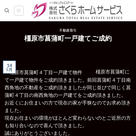
Skip
to
content
不動産取引
橿原市菖蒲町一戸建てご成約
14
5月
橿原市菖蒲町に
て一戸建て物件をご成約頂きました。
前回菖蒲町４丁目南
西角地の不動産をご成約頂きましたが同じ並びで同じく菖
蒲町４丁目の南西角地の一戸建てをご成約頂きました。
お近くにお住まいの方で現在の家が手狭なのでお求め頂き
ました。
現在お住まいの環境がほとんど変わらないのとご近所の方
も知り合いなので喜んで頂きました。
誠にありがとうございました。