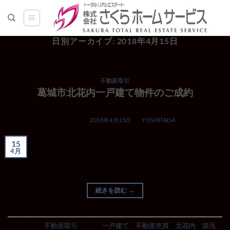
Skip
to
content
日別アーカイブ:
2018年4月15日
不動産取引
葛城市北花内一戸建て物件のご成約
POSTED ON
2018年4月15日
BY
YOSHITADA
15
4月
葛城市北花内の築浅一戸建ての物件をこの度ご成約頂きま
した。
続きを読む
→
カテゴリー:
不動産取引
|
タグ:
一戸建て
、
不動産売買
、
北花内
、
築浅
、