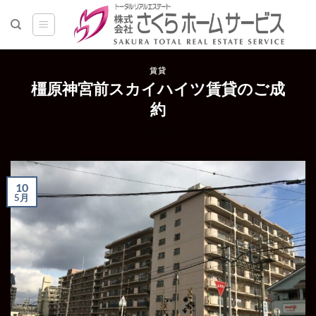
Skip
to
content
賃貸
橿原神宮前スカイハイツ賃貸のご成
約
10
5月