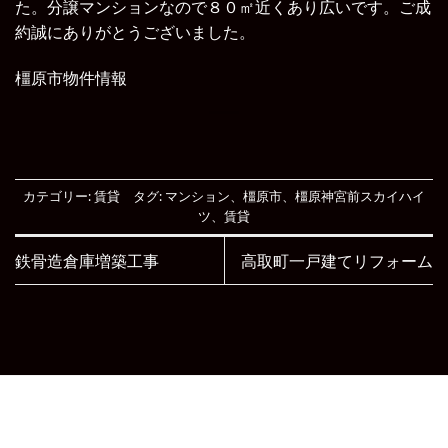
た。分譲マンションなので８０㎡近くあり広いです。ご成
約誠にありがとうございました。
橿原市物件情報
カテゴリー:
賃貸
タグ:
マンション
、
橿原市
、
橿原神宮前スカイハイ
ツ
、
賃貸
鉄骨造倉庫増築工事
高取町一戸建てリフォーム