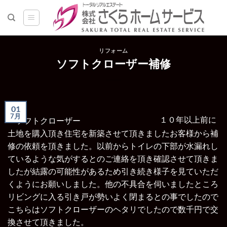
Skip
to
content
リフォーム
ソフトクローザー補修
01
7月
１
０年以上前に
土地を購入頂き住宅を新築させて頂きましたお客様から補
修の依頼を頂きました。
以前からトイレの下部が水漏れし
ているような気がするとのご連絡を頂き確認させて頂きま
したが結露の可能性があるため引き続き様子を見ていただ
くようにお願いしました。他の不具合を伺いましたところ
リビングに入る引き戸が勢いよく閉まるとの事でしたので
こちらはソフトクローザーのヘタリでしたので数千円で交
換させて頂きました。