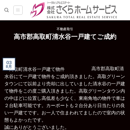
Skip
to
content
不動産取引
高市郡高取町清水谷一戸建てご成約
03
8月
高市郡高取町清
水谷にて一戸建て物件をご成約頂きました。
高取グリーン
タウンにて以前より売却に出していました清水谷の一戸建
て物件をこの度ご購入頂きました。高取グリーンタウン内
の中ほどに位置し高低差も少なく、東南角地の物件で車は
２台駐車可能です。カーポートも２台分あり日当たりの良
い一戸建てです。お一人で住まわれてましたので室内の状
態もよかったです。
誠にありがとうございました。