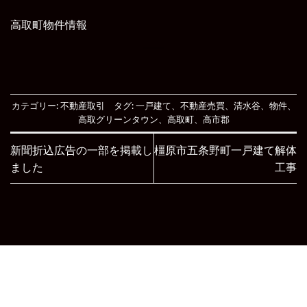
高取町物件情報
カテゴリー:
不動産取引
タグ:
一戸建て
、
不動産売買
、
清水谷
、
物件
、
高取グリーンタウン
、
高取町
、
高市郡
新聞折込広告の一部を掲載し
橿原市五条野町一戸建て解体
ました
工事