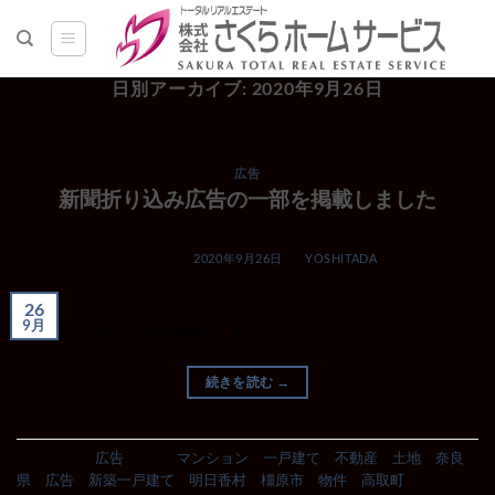
Skip
to
content
日別アーカイブ:
2020年9月26日
広告
新聞折り込み広告の一部を掲載しました
POSTED ON
2020年9月26日
BY
YOSHITADA
26
9月
不動産広告の一部を掲載しました。
続きを読む
→
カテゴリー:
広告
|
タグ:
マンション
、
一戸建て
、
不動産
、
土地
、
奈良
県
、
広告
、
新築一戸建て
、
明日香村
、
橿原市
、
物件
、
高取町