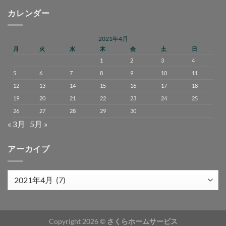
カレンダー
2021年4月
月
火
水
木
金
土
日
1
2
3
4
5
6
7
8
9
10
11
12
13
14
15
16
17
18
19
20
21
22
23
24
25
26
27
28
29
30
« 3月
5月 »
アーカイブ
ア
ー
カ
イ
Copyright 2026 ©
さくらホームサービス
ブ