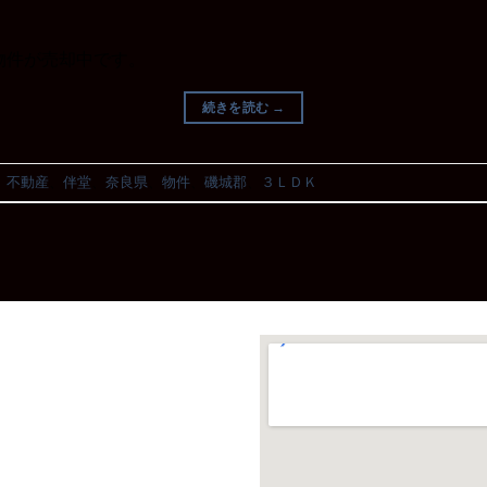
物件が売却中です。
続きを読む
→
、
不動産
、
伴堂
、
奈良県
、
物件
、
磯城郡
、
３ＬＤＫ