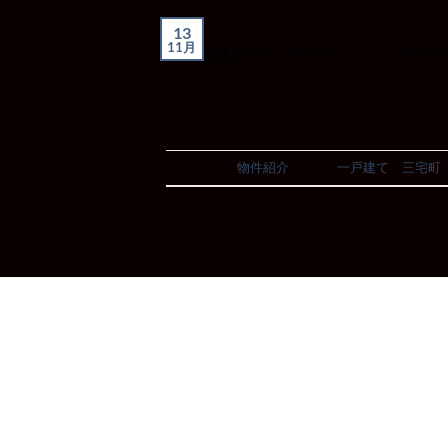
13
11月
奈良県磯城郡三宅町伴堂にて一戸建て
カテゴリー:
物件紹介
|
タグ:
一戸建て
、
三宅町