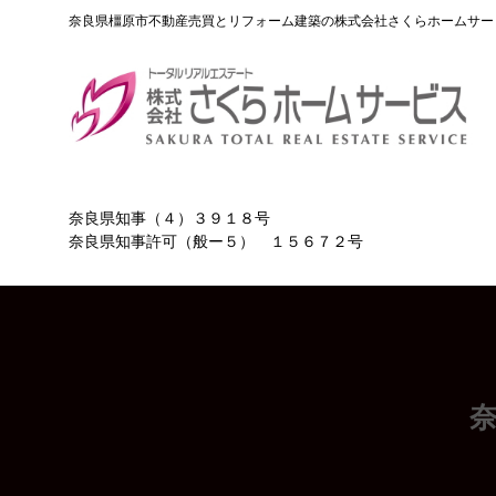
Skip
奈良県橿原市不動産売買とリフォーム建築の株式会社さくらホームサー
to
content
奈良県知事（４）３９１８号
奈良県知事許可（般ー５） １５６７２号