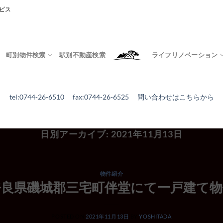
ビス
町別物件検索
駅別不動産検索
ライフリノベーション
tel:0744-26-6510 fax:0744-26-6525
問い合わせはこちらから
日別アーカイブ:
2021年11月13日
物件紹介
奈良県磯城郡三宅町伴堂にて一戸建て物
POSTED ON
2021年11月13日
BY
YOSHITADA