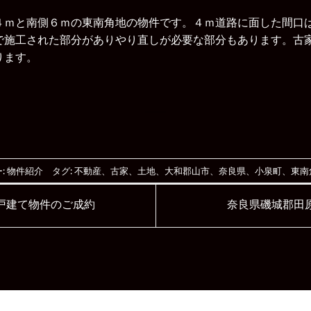
４ｍと南側６ｍの東南角地の物件です。４ｍ道路に面した間口
で施工された部分がありやり直しが必要な部分もあります。古
ります。
:
物件紹介
タグ:
不動産
、
古家
、
土地
、
大和郡山市
、
奈良県
、
小泉町
、
東南
戸建て物件のご成約
奈良県磯城郡田