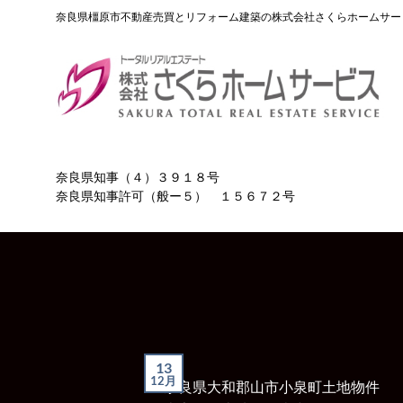
Skip
奈良県橿原市不動産売買とリフォーム建築の株式会社さくらホームサー
to
content
奈良県知事（４）３９１８号
奈良県知事許可（般ー５） １５６７２号
13
12月