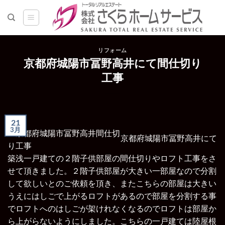
Skip
to
content
リフォーム
京都府城陽市冨野高井にて間仕切り
工事
21
3月
京都府城陽市冨野高井にて
築浅一戸建ての２階子供部屋の間仕切りやロフト工事をさ
せて頂きました。
２階子供部屋が大きい一部屋なので分割
して欲しいとのご依頼を頂き、またこちらの部屋は大きい
うえにはしごで上がるロフトがあるので部屋を分割する事
でロフトへのはしごが架けれなくなるのでロフトは部屋か
ら上がらないようにしました。こちらの一戸建ては陸屋根