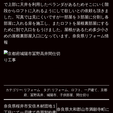
で上部に天井を利用したベランダがあるためそこにいく階
段からロフトに入れるようにして欲しいとの依頼も頂きま
した。写真では見にくいですが一部屋を３部屋に分割し各
部屋に入れる扉を施工し、またロフトを屋根裏部屋にする
ために別で入口をもうけました。屋根があるため多少小さ
めの屋根裏部屋入口になっています。
奈良県リフォーム情
報
カテゴリー:
リフォーム
タグ:
リフォーム
、
ロフト
、
一戸建て
、
京都
府
、
冨野高井
、
城陽市
、
子供部屋
、
間仕切り
奈良県桜井市安倍木材団地１
奈良県大和郡山市満願寺町に
丁目にて一戸建て売買契約書