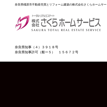
Skip
奈良県橿原市不動産売買とリフォーム建築の株式会社さくらホームサー
to
content
奈良県知事（４）３９１８号
奈良県知事許可（般ー５） １５６７２号