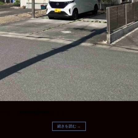
す。JR線長柄駅徒歩１ […]
続きを読む
→