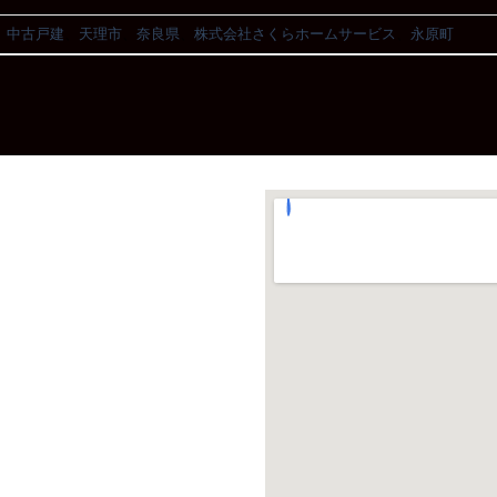
、
中古戸建
、
天理市
、
奈良県
、
株式会社さくらホームサービス
、
永原町