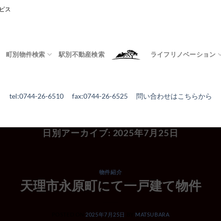
ビス
町別物件検索
駅別不動産検索
ライフリノベーション
tel:0744-26-6510 fax:0744-26-6525
問い合わせはこちらから
日別アーカイブ:
2025年7月25日
物件紹介
天理市永原町にて一戸建て物件
POSTED ON
2025年7月25日
BY
MATSUBARA