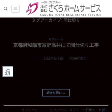
Skip
to
content
タグアーカイブ:
間仕切り
リフォーム
京都府城陽市冨野高井にて間仕切り工事
POSTED ON
2022年3月21日
BY
YOSHITADA
21
3月
京都府城陽市冨野高井にて築浅一戸建ての２階子供部屋の
間仕切り […]
続きを読む
→
カテゴリー:
リフォーム
|
タグ:
リフォーム
、
ロフト
、
一戸建て
、
京都