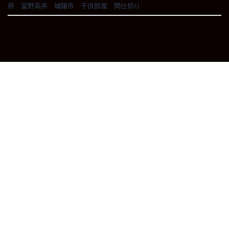
府
、
冨野高井
、
城陽市
、
子供部屋
、
間仕切り