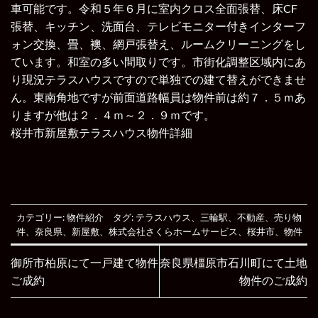
車可能です。令和５年６月に室内クロス全面張替、床CF
張替、キッチン、洗面台、テレビモニター付きインターフ
ォン交換、畳、襖、網戸張替え、ルームクリーニングをし
ています。和室の多い間取りです。市街化調整区域内にあ
り現況テラスハウスですので単独での建て替えができませ
ん。東南角地ですが前面道路幅員は物件前は約７．５ｍあ
りますが他は２．４ｍ～２．９ｍです。
桜井市新屋敷テラスハウス物件詳細
カテゴリー:
物件紹介
タグ:
テラスハウス
、
三輪駅
、
不動産
、
売り物
件
、
奈良県
、
新屋敷
、
株式会社さくらホームサービス
、
桜井市
、
物件
御所市柏原にて一戸建て物件
奈良県橿原市石川町にて土地
ご成約
物件のご成約