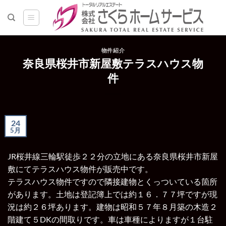
Skip
to
content
物件紹介
奈良県桜井市新屋敷テラスハウス物
件
24
5月
JR桜井線三輪駅徒歩２２分の立地にある奈良県桜井市新屋
敷にてテラスハウス物件が販売中です。
テラスハウス物件ですので隣接建物とくっついている箇所
があります。土地は登記簿上では約１６．７７坪ですが現
況は約２６坪あります。建物は昭和５７年８月築の木造２
階建て５DKの間取りです。車は車種によりますが１台駐